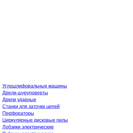
Углошлифовальные машины
Дре­ли-шу­рупо­вер­ты
Дрели ударные
Станки для заточки цепей
Перфораторы
Циркулярные дисковые пилы
Лобзики электрические