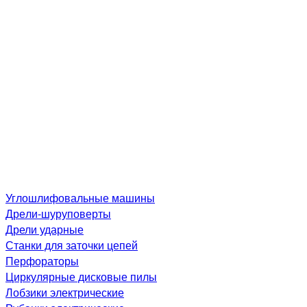
Углошлифовальные машины
Дре­ли-шу­рупо­вер­ты
Дрели ударные
Станки для заточки цепей
Перфораторы
Циркулярные дисковые пилы
Лобзики электрические