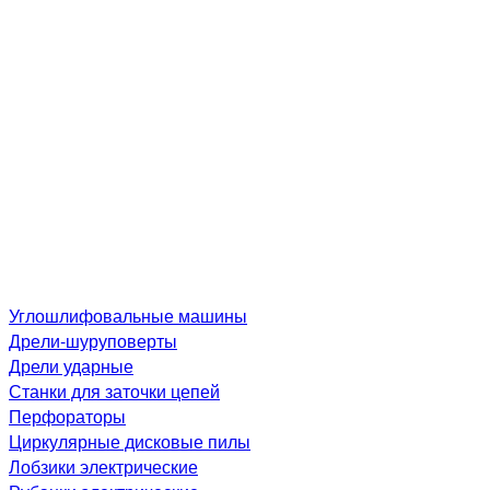
Углошлифовальные машины
Дре­ли-шу­рупо­вер­ты
Дрели ударные
Станки для заточки цепей
Перфораторы
Циркулярные дисковые пилы
Лобзики электрические