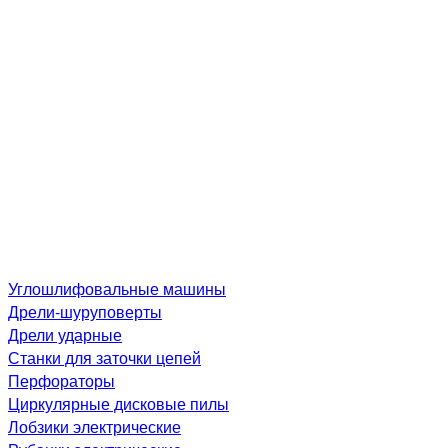
Углошлифовальные машины
Дре­ли-шу­рупо­вер­ты
Дрели ударные
Станки для заточки цепей
Перфораторы
Циркулярные дисковые пилы
Лобзики электрические