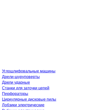
Углошлифовальные машины
Дре­ли-шу­рупо­вер­ты
Дрели ударные
Станки для заточки цепей
Перфораторы
Циркулярные дисковые пилы
Лобзики электрические