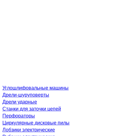
Углошлифовальные машины
Дре­ли-шу­рупо­вер­ты
Дрели ударные
Станки для заточки цепей
Перфораторы
Циркулярные дисковые пилы
Лобзики электрические