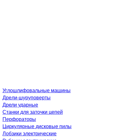
Углошлифовальные машины
Дре­ли-шу­рупо­вер­ты
Дрели ударные
Станки для заточки цепей
Перфораторы
Циркулярные дисковые пилы
Лобзики электрические