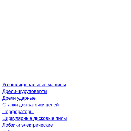
Углошлифовальные машины
Дре­ли-шу­рупо­вер­ты
Дрели ударные
Станки для заточки цепей
Перфораторы
Циркулярные дисковые пилы
Лобзики электрические