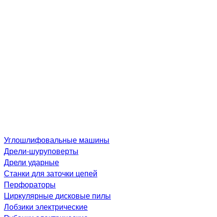
Углошлифовальные машины
Дре­ли-шу­рупо­вер­ты
Дрели ударные
Станки для заточки цепей
Перфораторы
Циркулярные дисковые пилы
Лобзики электрические