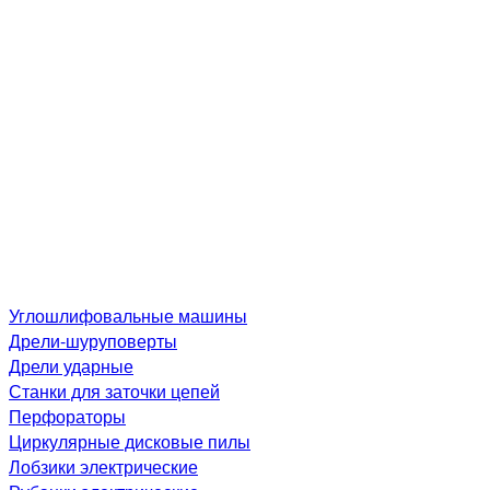
Углошлифовальные машины
Дре­ли-шу­рупо­вер­ты
Дрели ударные
Станки для заточки цепей
Перфораторы
Циркулярные дисковые пилы
Лобзики электрические