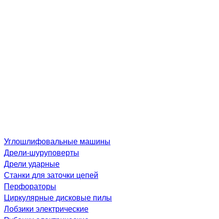
Углошлифовальные машины
Дре­ли-шу­рупо­вер­ты
Дрели ударные
Станки для заточки цепей
Перфораторы
Циркулярные дисковые пилы
Лобзики электрические