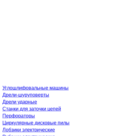
Углошлифовальные машины
Дре­ли-шу­рупо­вер­ты
Дрели ударные
Станки для заточки цепей
Перфораторы
Циркулярные дисковые пилы
Лобзики электрические